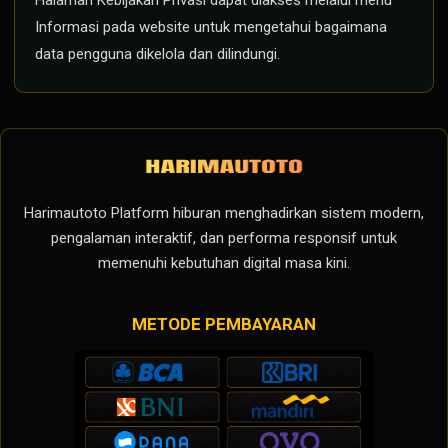
Halaman Kebijakan Privasi dapat diakses melalui menu
Informasi pada website untuk mengetahui bagaimana
data pengguna dikelola dan dilindungi.
Harimautoto Platform hiburan menghadirkan sistem modern,
pengalaman interaktif, dan performa responsif untuk
memenuhi kebutuhan digital masa kini.
METODE PEMBAYARAN